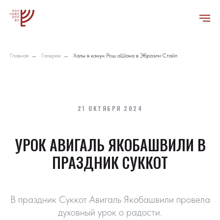
Главная
→
Галерея
→
Халы в канун Рош аШана в Эбраэли Стайл
21 ОКТЯБРЯ 2024
УРОК АВИГАЛЬ ЯКОБАШВИЛИ В
ПРАЗДНИК СУККОТ
В праздник Суккот Авигаль Якобашвили провела
духовный урок о радости.