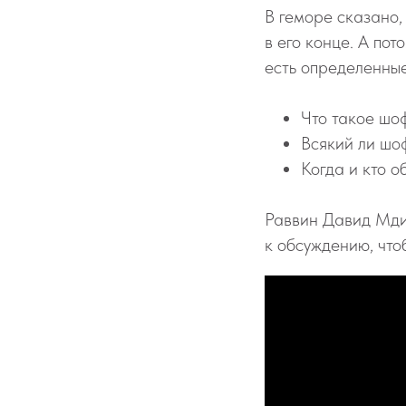
В геморе сказано,
в его конце. А по
есть определенные
Что такое шо
Всякий ли шо
Когда и кто о
Раввин Давид Мди
к обсуждению, что