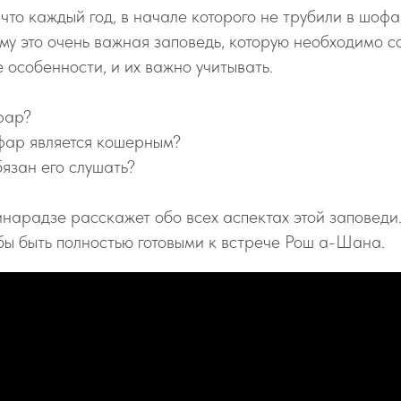
 что каждый год, в начале которого не трубили в шофа
тому это очень важная заповедь, которую необходимо с
 особенности, и их важно учитывать.
фар?
фар является кошерным?
бязан его слушать?
нарадзе расскажет обо всех аспектах этой заповеди
бы быть полностью готовыми к встрече Рош а-Шана.