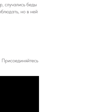
р, случались беды
облюдать, но в ней
. Присоединяйтесь