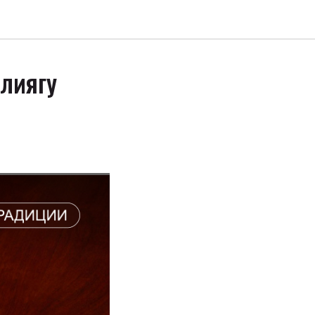
Элиягу