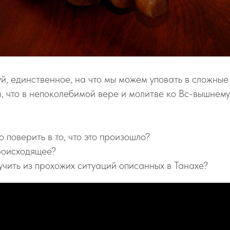
уй, единственное, на что мы можем уповать в сложны
, что в непоколебимой вере и молитве ко Вс-вышнем
о поверить в то, что это произошло?
роисходящее?
учить из прохожих ситуаций описанных в Танахе?