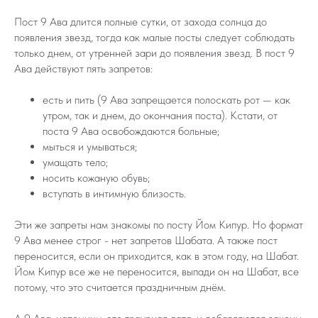
Пост 9 Ава длится полные сутки, от захода солнца до
появления звезд, тогда как малые посты следует соблюдать
только днем, от утренней зари до появления звезд. В пост 9
Ава действуют пять запретов:
есть и пить (9 Ава запрещается полоскать рот — как
утром, так и днем, до окончания поста). Кстати, от
поста 9 Ава освобождаются больные;
мыться и умываться;
умащать тело;
носить кожаную обувь;
вступать в интимную близость.
Эти же запреты нам знакомы по посту Йом Кипур. Но формат
9 Ава менее строг - нет запретов Шабата. А также пост
переносится, если он приходится, как в этом году, на Шабат.
Йом Кипур все же не переносится, выпади он на Шабат, все
потому, что это считается праздничным днём.