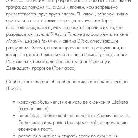
А 9 Ава, напомним, это траурная дата, и добавляются законы
траура: до полудня мы сидим и плачем, нам запрещено
приветствовать друг друга словом "Шалом", вечером нужно
приглушить свет, а также запрещено изучение Торы,
вселяющее радость в душу человека. Перечислим то, что
разрешается изучать 9 Ава: в Танахе это фрагменты из книг
Млахим, Диврей ѓа-ямим и свитка Эйха, описывающие
разрушение Храма, а также пророчества о разрушении, из
которых состоит большая часть книги Ирмеяѓу, часть книги
Йехезкеля и некоторые фрагменты книг Йешаяѓу и
Двенадцати пророков (Трей асар).
Особо стоит сказать об особенностях поста, выпавшего на
Шабат:
кожаную обувь нельзя снимать до окончания Шабата
(выхода звезд);
на исходе Шабата вообще не делают Авдалу на вино.
Ее делают в йом ришон (воскресенье) вечером после
окончания поста;
разрешено мыться и стирать сразу по окончании