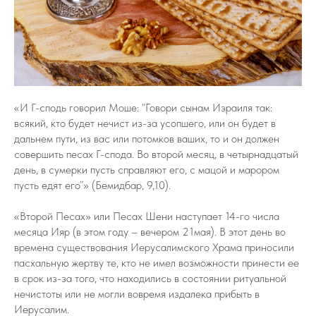
«И Г-сподь говорил Моше: “Говори сынам Израиля так:
всякий, кто будет нечист из-за усопшего, или он будет в
дальнем пути, из вас или потомков ваших, то и он должен
совершить песах Г-спода. Во второй месяц, в четырнадцатый
день, в сумерки пусть справляют его, с мацой и марором
пусть едят его”» (Бемидбар, 9,10).
«Второй Песах» или Песах Шени наступает 14-го числа
месяца Ияр (в этом году – вечером 21мая). В этот день во
времена существования Иерусалимского Храма приносили
пасхальную жертву те, кто не имел возможности принести ее
в срок из-за того, что находились в состоянии ритуальной
нечистоты или не могли вовремя издалека прибыть в
Иерусалим.