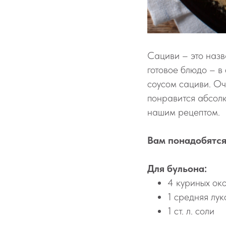
Сациви – это назв
готовое блюдо – в
соусом сациви. Оч
понравится абсолю
нашим рецептом.
Вам понадобятс
Для бульона:
4 куриных ок
1 средняя лу
1 ст. л. соли