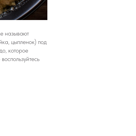
же называют
йка, цыпленок) под
до, которое
 воспользуйтесь