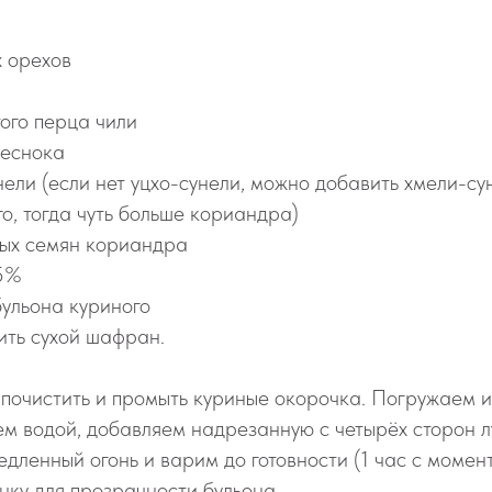
х орехов
отого перца чили
чеснока
сунели (если нет уцхо-сунели, можно добавить хмели-су
ого, тогда чуть больше кориандра)
отых семян кориандра
 5%
ульона куриного
ть сухой шафран.
почистить и промыть куриные окорочка. Погружаем и
м водой, добавляем надрезанную с четырёх сторон лук
едленный огонь и варим до готовности (1 час с момен
нку для прозрачности бульона.