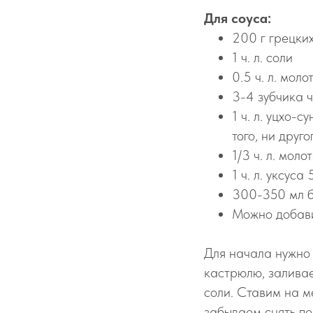
Для соуса:
200 г грецки
1 ч. л. соли
0.5 ч. л. мол
3-4 зубчика 
1 ч. л. уцхо-
того, ни друг
1/3 ч. л. мол
1 ч. л. уксуса
300-350 мл б
Можно добави
Для начала нужно 
кастрюлю, заливае
соли. Ставим на м
забываем снять пе