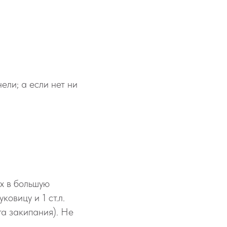
нели; а если нет ни
х в большую
овицу и 1 ст.л.
та закипания). Не