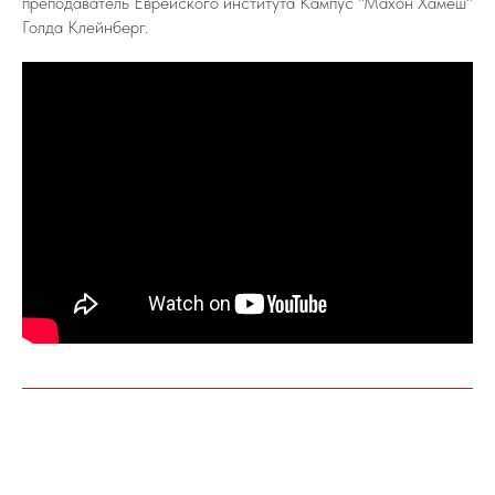
преподаватель Еврейского института Кампус "Махон Хамеш"
Голда Клейнберг.