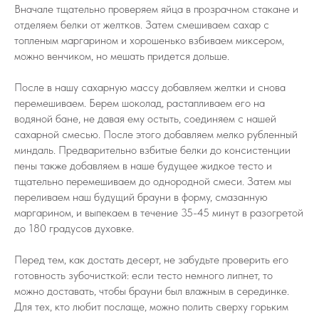
Вначале тщательно проверяем яйца в прозрачном стакане и
отделяем белки от желтков. Затем смешиваем сахар с
топленым маргарином и хорошенько взбиваем миксером,
можно венчиком, но мешать придется дольше.
После в нашу сахарную массу добавляем желтки и снова
перемешиваем. Берем шоколад, растапливаем его на
водяной бане, не давая ему остыть, соединяем с нашей
сахарной смесью. После этого добавляем мелко рубленный
миндаль. Предварительно взбитые белки до консистенции
пены также добавляем в наше будущее жидкое тесто и
тщательно перемешиваем до однородной смеси. Затем мы
переливаем наш будущий брауни в форму, смазанную
маргарином, и выпекаем в течение 35-45 минут в разогретой
до 180 градусов духовке.
Перед тем, как достать десерт, не забудьте проверить его
готовность зубочисткой: если тесто немного липнет, то
можно доставать, чтобы брауни был влажным в серединке.
Для тех, кто любит послаще, можно полить сверху горьким