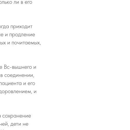
лько ли в его
огда приходит
ие и продление
ых и почитаемых,
е Вс-вышнего и
 в соединении,
пациента и его
доровлением, и
а сохранение
чей, дети не