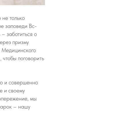
 не только
ие заповеди Вс-
 – заботиться о
через призму
ч Медицинского
 чтобы поговорить
но и совершенно
е и своему
опережение, мы
дарок – нашу