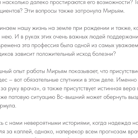
 и насколько далеко простираются его возможности? То
ациентов? Эти вопросы также затронула Мирьям.
инаем нашу жизнь на земле при рождении и также, к
 нею. И в руках этих очень важных людей поддержан
 времена эта профессия была одной из самых уважаем
едиков зависит положительный исход болезни?
ный опыт работы Мирьям показывает, что присутстви
дес – вот обязательные спутники в этом деле. Именно
 за руку врача», а также присутствует истинная вера 
даже патовую ситуацию Вс-вышний может обернуть выз
рмула.
ь с нами невероятными историями, когда надежда н
ля за каплей, однако, наперекор всем прогнозам вра