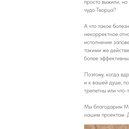
просто выжили, но
чудо Творца?
А что такое болез
некорректное отно
исполнение запове
такими же действе
более эффективны
Поэтому, когда вд
и к вашей душе, п
трепетны или что-
Мы благодарим Мир
нашим проектам. Д