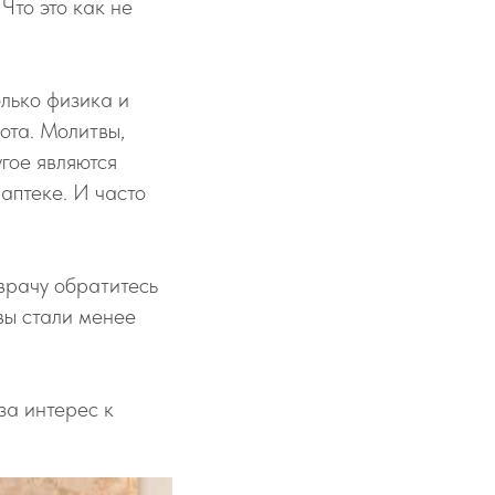
Что это как не
олько физика и
ота. Молитвы,
гое являются
аптеке. И часто
 врачу обратитесь
вы стали менее
за интерес к