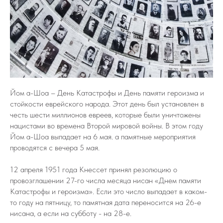
Йом а-Шоа – День Катастрофы и День памяти героизма и
стойкости еврейского народа. Этот день был установлен в
честь шести миллионов евреев, которые были уничтожены
нацистами во времена Второй мировой войны. В этом году
Йом а-Шоа выпадает на 6 мая. а памятные мероприятия
проводятся с вечера 5 мая.
12 апреля 1951 года Кнессет принял резолюцию о
провозглашении 27-го числа месяца нисан «Днем памяти
Катастрофы и героизма». Если это число выпадает в каком-
то году на пятницу, то памятная дата переносится на 26-е
нисана, а если на субботу - на 28-е.