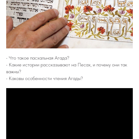
•⁠ ⁠Что такое пасхальная Агада?
•⁠ ⁠Какие истории рассказывают на Песах, и почему они так
важны?
•⁠ ⁠Каковы особенности чтения Агады?