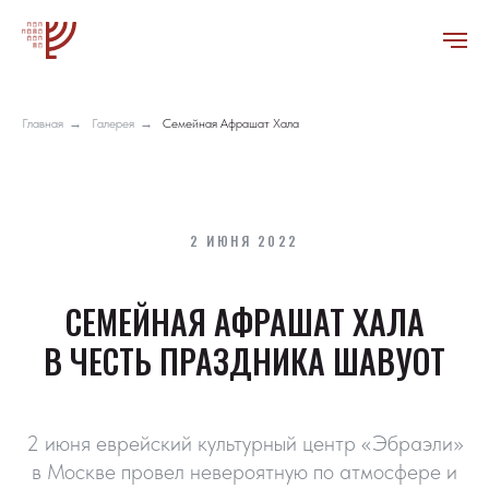
Главная
→
Галерея
→
Семейная Афрашат Хала
2 ИЮНЯ 2022
СЕМЕЙНАЯ АФРАШАТ ХАЛА
В ЧЕСТЬ ПРАЗДНИКА ШАВУОТ
2 июня еврейский культурный центр «Эбраэли»
в Москве провел невероятную по атмосфере и